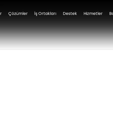
ml
r
Çözümler
İş Ortakları
Destek
Hizmetler
B