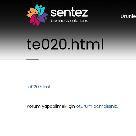
Home
[:tr]Uzaktan Eğitim[:en]Remote Training[:]
te020.ht
Ürünle
te020.html
te020.html
LEAVE A REPLY
Yorum yapabilmek için
oturum açmalısınız
.