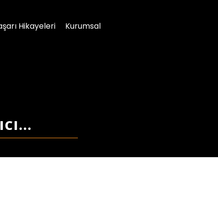
aşarı Hikayeleri
Kurumsal
CI...