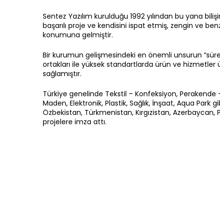
Sentez Yazılım kurulduğu 1992 yılından bu yana bilişi
başarılı proje ve kendisini ispat etmiş, zengin ve ben
konumuna gelmiştir.
Bir kurumun gelişmesindeki en önemli unsurun “süre
ortakları ile yüksek standartlarda ürün ve hizmetle
sağlamıştır.
Türkiye genelinde Tekstil – Konfeksiyon, Perakende 
Maden, Elektronik, Plastik, Sağlık, İnşaat, Aqua Park g
Özbekistan, Türkmenistan, Kırgızistan, Azerbaycan, Pak
projelere imza attı.