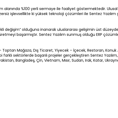
m alanında %100 yerli sermaye ile faaliyet göstermektedir. Ulusal v
zersiz işlevsellikte ki yüksek teknoloji çözümleri ile Sentez Yazılı
kli değişim” olduğuna inanarak uluslararası gelişimin üst düzey
r üretmeyi başarmıştır. Sentez Yazılım sunmuş olduğu ERP çözümle
– Toptan Mağaza, Dış Ticaret, Yiyecek – İçecek, Restoran, Konuk
ibi farklı sektörlerde başarılı projeler gerçekleştiren Sentez Yazıl
istan, Bangladeş, Çin, Vietnam, Mısır, Sudan, Irak, Katar, Ukrayna 