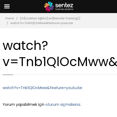
Home
[:tr]Uzaktan Eğitim[:en]Remote Training[:]
watch?v=Tnb1QlOcMww&feature=youtu.be
watch?
v=Tnb1QlOcMww&f
watch?v=Tnb1QlOcMww&feature=youtu.be
LEAVE A REPLY
Yorum yapabilmek için
oturum açmalısınız
.