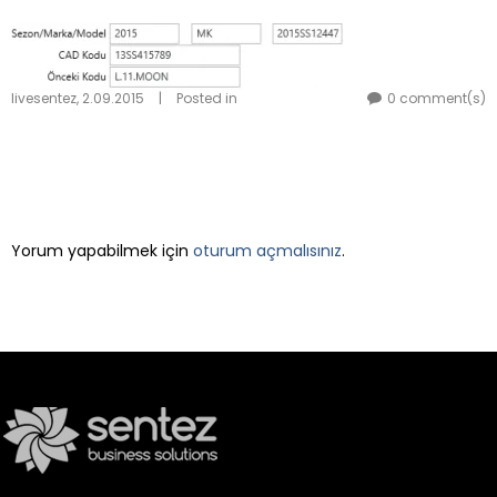
livesentez
,
2.09.2015
|
Posted in
0 comment(s)
LEAVE A REPLY
Yorum yapabilmek için
oturum açmalısınız
.