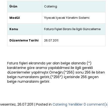
Ürün
Catering
Modül
Yiyecek İçecek Yönetim Sistemi
Konu
Fatura Fişleri Ekranı İle İlgili Güncelleme
Düzenleme Tarihi
26.07.2011
Fatura fişleri ekranında yer alan belge alanında (*)
karakterine göre arama yapılabilmesi ile ilgili gerekli
düzenlemeler yapılmıştır.Örneğin;(*256) sonu 256 ile biten
belge numaralarını getirir,(*256*) içerisinde 256 geçen
belge numaralarını getirir.
livesentez
,
26.07.2011
|
Posted in
Catering Yenilikler
0 comment(s