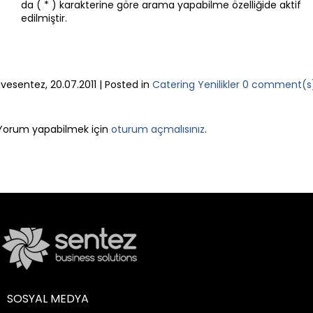
da ( * ) karakterine göre arama yapabilme özelliğide aktif
edilmiştir.
livesentez
,
20.07.2011
|
Posted in
Catering Yenilikler
0 comment(s
LEAVE A REPLY
Yorum yapabilmek için
oturum açmalısınız
.
SOSYAL MEDYA