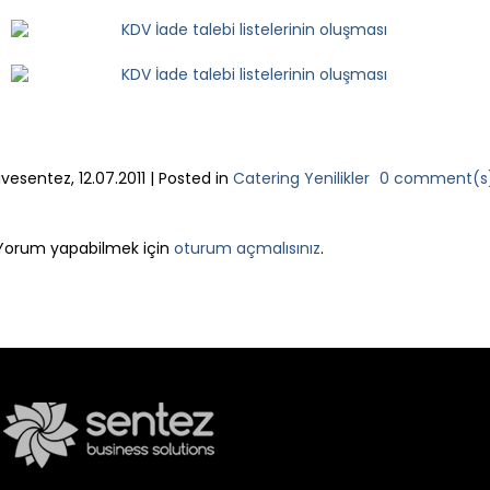
livesentez
,
12.07.2011
|
Posted in
Catering Yenilikler
0 comment(s
LEAVE A REPLY
Yorum yapabilmek için
oturum açmalısınız
.