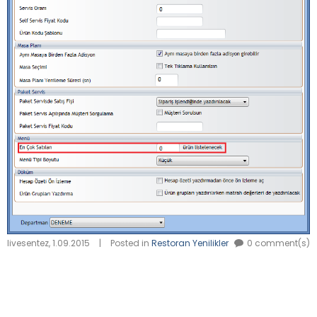
livesentez
,
1.09.2015
|
Posted in
Restoran Yenilikler
0 comment(s)
LEAVE A REPLY