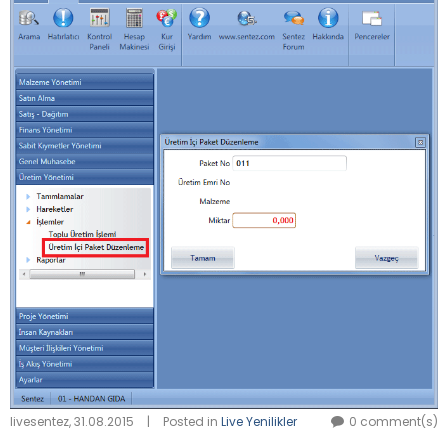
livesentez
,
31.08.2015
|
Posted in
Live Yenilikler
0 comment(s)