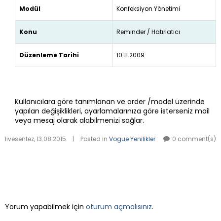
Modül
Konfeksiyon Yönetimi
Konu
Reminder / Hatırlatıcı
Düzenleme Tarihi
10.11.2009
Kullanıcılara göre tanımlanan ve order /model üzerinde
yapılan değişiklikleri, ayarlamalarınıza göre isterseniz mail
veya mesaj olarak alabilmenizi sağlar.
livesentez
,
13.08.2015
|
Posted in
Vogue Yenilikler
0 comment(s)
LEAVE A REPLY
Yorum yapabilmek için
oturum açmalısınız
.