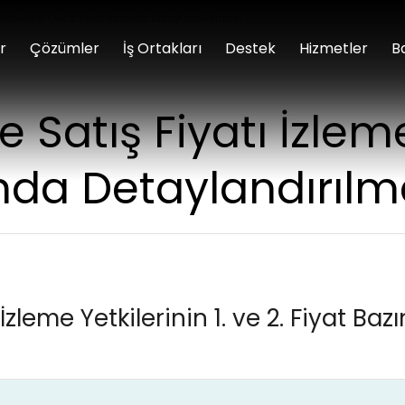
etkilerinin 1. ve 2. Fiyat Bazında Detaylandırılması
r
Çözümler
İş Ortakları
Destek
Hizmetler
B
e Satış Fiyatı İzleme
ında Detaylandırılm
 İzleme Yetkilerinin 1. ve 2. Fiyat Baz