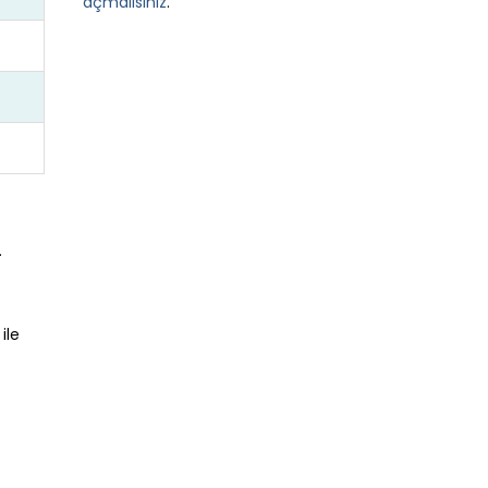
açmalısınız
.
…
ile