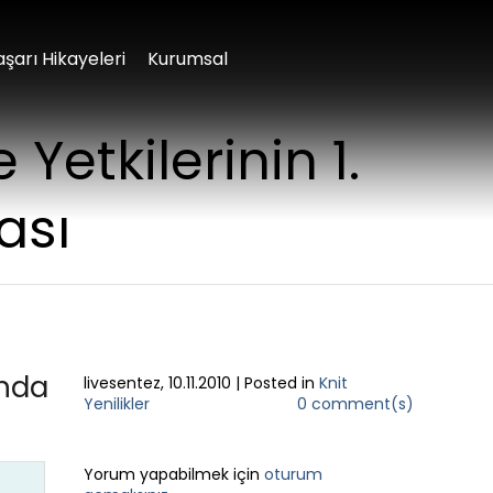
aşarı Hikayeleri
Kurumsal
 Yetkilerinin 1.
ası
ında
livesentez
,
10.11.2010
|
Posted in
Knit
Yenilikler
0 comment(s)
LEAVE A REPLY
Yorum yapabilmek için
oturum