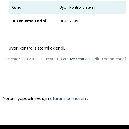
Konu
Uyarı Kontrol Sistemi
Düzenleme Tarihi
01.08.2009
Uyarı kontrol sistemi eklendi.
livesentez
,
1.08.2009
|
Posted in
Weave Yenilikler
0 comment(s)
LEAVE A REPLY
Yorum yapabilmek için
oturum açmalısınız
.